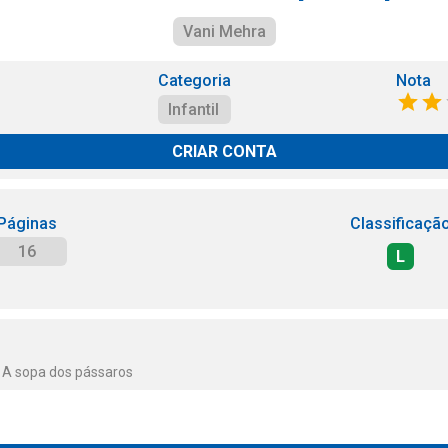
Vani Mehra
Categoria
Nota
Infantil
CRIAR CONTA
Páginas
Classificaçã
16
L
s A sopa dos pássaros