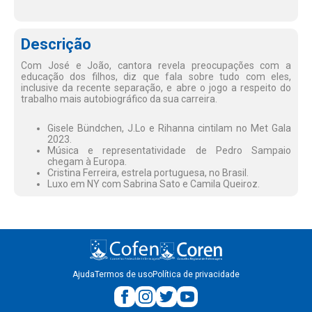
Descrição
Com José e João, cantora revela preocupações com a
educação dos filhos, diz que fala sobre tudo com eles,
inclusive da recente separação, e abre o jogo a respeito do
trabalho mais autobiográfico da sua carreira.
Gisele Bündchen, J.Lo e Rihanna cintilam no Met Gala
2023.
Música e representatividade de Pedro Sampaio
chegam à Europa.
Cristina Ferreira, estrela portuguesa, no Brasil.
Luxo em NY com Sabrina Sato e Camila Queiroz.
Ajuda
Termos de uso
Política de privacidade