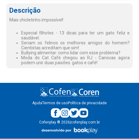
Descrição
Mais chicletinho impossível!
Especial filhotes - 13 dicas para ter um gato feliz e
saudável.
Seriam os felinos os melhores amigos do homem?
Cientistas acreditam que sim!
Bullying alimentar: como lidar com esse problema?
Moda do Cat Café chegou ao RJ - Cariocas agora
podem unir duas paixões: gatos e café!
Ajuda
Termos de uso
Política de privacidade
Cofenplay
®
2026
|
cofenplay.com.br