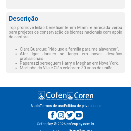
Descrição
Top promove leilão beneficente em Miami e arrecada verba
para projetos de conservação de biomas nacionais com apoio
da cantora.
Clara Buarque: "Não uso a família para me alavancar".
Ator Igor Jansen se lança em novos desafios
profissionais.
Paparazzi perseguem Harry e Meghan em Nova York.
Martinho da Vila e Cléo celebram 30 anos de união.
Ajuda
Termos de uso
Política de privacidade
Cofenplay
®
2026
|
cofenplay.com.br