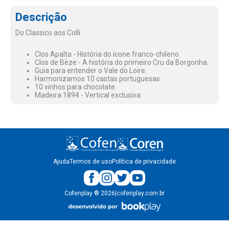
Descrição
Do Classico aos Colli.
Clos Apalta - História do ícone franco-chileno.
Clos de Bèze - A história do primeiro Cru da Borgonha.
Guia para entender o Vale do Loire.
Harmonizamos 10 castas portuguesas.
10 vinhos para chocolate.
Madeira 1894 - Vertical exclusiva.
Ajuda
Termos de uso
Política de privacidade
Cofenplay
®
2026
|
cofenplay.com.br
v.
1.0.22