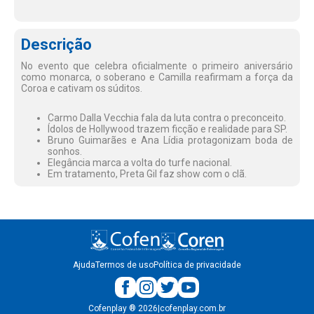
Descrição
No evento que celebra oficialmente o primeiro aniversário
como monarca, o soberano e Camilla reafirmam a força da
Coroa e cativam os súditos.
Carmo Dalla Vecchia fala da luta contra o preconceito.
Ídolos de Hollywood trazem ficção e realidade para SP.
Bruno Guimarães e Ana Lídia protagonizam boda de
sonhos.
Elegância marca a volta do turfe nacional.
Em tratamento, Preta Gil faz show com o clã.
Ajuda
Termos de uso
Política de privacidade
Cofenplay
®
2026
|
cofenplay.com.br