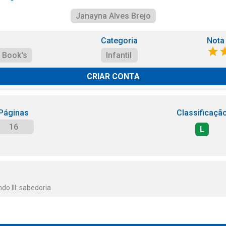
Janayna Alves Brejo
Categoria
Nota
 Book's
Infantil
CRIAR CONTA
Páginas
Classificaçã
16
L
o III: sabedoria