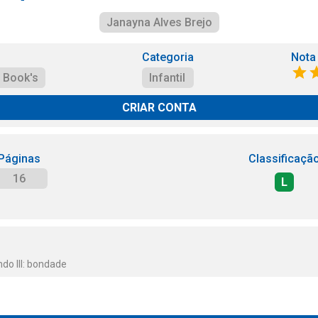
Janayna Alves Brejo
Categoria
Nota
 Book's
Infantil
CRIAR CONTA
Páginas
Classificaçã
16
L
o III: bondade