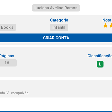
Luciana Avelino Ramos
Categoria
Nota
 Book's
Infantil
CRIAR CONTA
Páginas
Classificaçã
16
L
do IV : compaixão