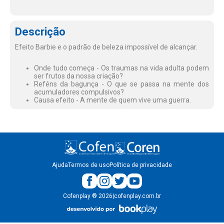
Descrição
Efeito Barbie e o padrão de beleza impossível de alcançar.
Onde tudo começa - Os traumas na vida adulta podem
ser frutos da nossa criação?
Reféns da bagunça - O que se passa na mente dos
acumuladores compulsivos?
Causa efeito - A mente de quem vive uma guerra.
Ajuda
Termos de uso
Política de privacidade
Cofenplay
®
2026
|
cofenplay.com.br