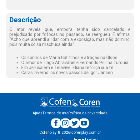
Descrição
O ator revela que, embora tenha sido cancelado e
prejudicado por fofocas no passado, se reergueu. E afirma:
"Acho que aprendi a lidar com a exposição, mas não domino,
pois muita coisa machuca ainda".
Os sonhos de Maria Gal: filhos e atração na Globo.
O amor de Tiago Abravanel e Fernando Poli na Turquia.
Em Jerusalém e Telavive, Eliana reforça sua fé.
Caras Inverno: os novos passos de Igor Jansen.
Ajuda
Termos de uso
Política de privacidade
Cofenplay
®
2026
|
cofenplay.com.br