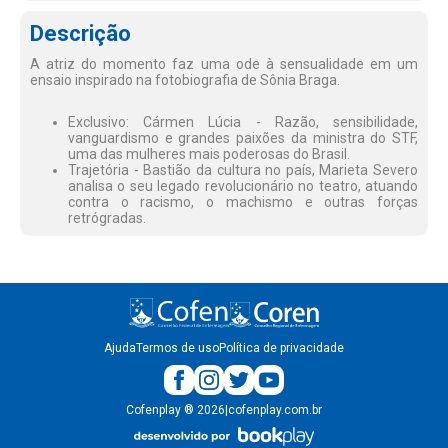
Descrição
A atriz do momento faz uma ode à sensualidade em um
ensaio inspirado na fotobiografia de Sônia Braga.
Exclusivo: Cármen Lúcia - Razão, sensibilidade,
vanguardismo e grandes paixões da ministra do STF,
uma das mulheres mais poderosas do Brasil.
Trajetória - Bastião da cultura no país, Marieta Severo
analisa o seu legado revolucionário no teatro, atuando
contra o racismo, o machismo e outras forças
retrógradas.
Ajuda
Termos de uso
Política de privacidade
Cofenplay
®
2026
|
cofenplay.com.br