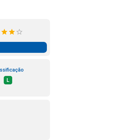
ssificação
L