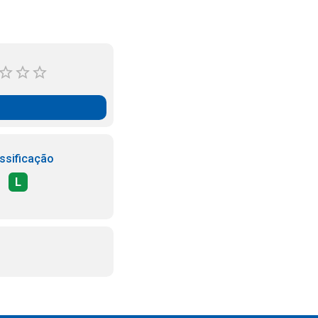
ssificação
L