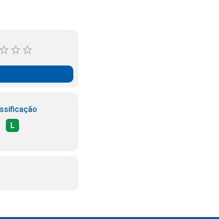
ssificação
L