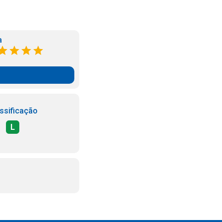
a
ssificação
L