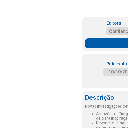
Editora
Confian
Publicado
10/10/20
Descrição
Novas investigações det
Amazônia - Giorgi
de clara inspiraç
Revanche - Enqua
de terras indígena