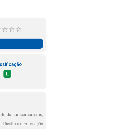
ssificação
L
rprete do eurocomunismo,
 dificulta a demarcação