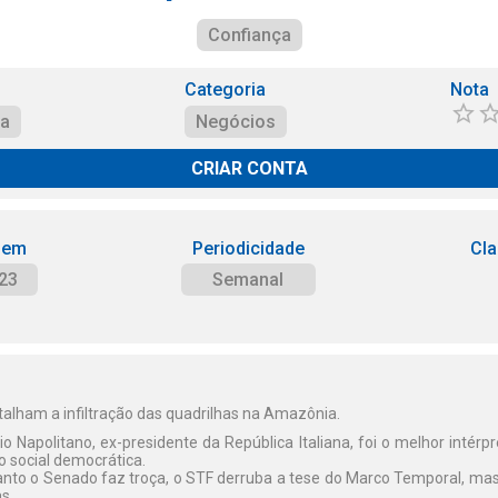
Confiança
Categoria
Nota
ça
Negócios
CRIAR CONTA
 em
Periodicidade
Cla
23
Semanal
alham a infiltração das quadrilhas na Amazônia.
o Napolitano, ex-presidente da República Italiana, foi o melhor inté
ão social democrática.
nto o Senado faz troça, o STF derruba a tese do Marco Temporal, mas
s.