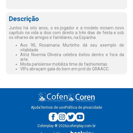
Descrição
Juntos há oito anos, o ex-jogador e a modelo iniciam novo
capítulo na vida a dois com direito a três dias de festa e sob
os olhares de amigos e familiares, na Espanha.
Aos 90, Rosamaria Murtinho dá seu exemplo de
vitalidade.
Atriz Noemia Oliveira celebra êxitos dentro e fora da
arte.
Moda parisiense mobiliza time de fashionistas.
VIPs abraçam gala do bem em prol do GRAACC.
Ajuda
Termos de uso
Política de privacidade
Cofenplay
®
2026
|
cofenplay.com.br