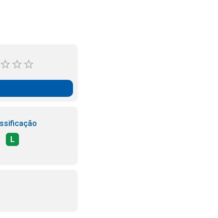
ssificação
L