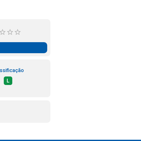
ssificação
L