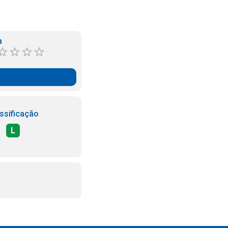
a
ssificação
L