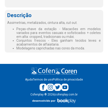
Descrição
Assimetrias, metalizados, cintura alta, cut out.
Peças-chave da estação - Macacões em modelos
variados para eventos casuais e sofisticados + coletes
em alta: cropped, tradicionais ou máxi.
Conjuntos frescos - Eles ganham tecidos leves e
acabamentos de alfaiataria.
Modelagens caprichadas nas cores da moda.
Ajuda
Termos de uso
Política de privacidade
Cofenplay
®
2026
|
cofenplay.com.br