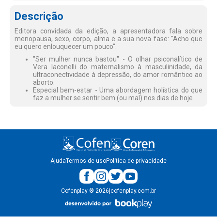
Descrição
Editora convidada da edição, a apresentadora fala sobre
menopausa, sexo, corpo, alma e a sua nova fase: "Acho que
eu quero enlouquecer um pouco".
"Ser mulher nunca bastou" - O olhar psiconalítico de
Vera Iaconelli do maternalismo à masculinidade, da
ultraconectividade à depressão, do amor romântico ao
aborto.
Especial bem-estar - Uma abordagem holística do que
faz a mulher se sentir bem (ou mal) nos dias de hoje.
Ajuda
Termos de uso
Política de privacidade
Cofenplay
®
2026
|
cofenplay.com.br