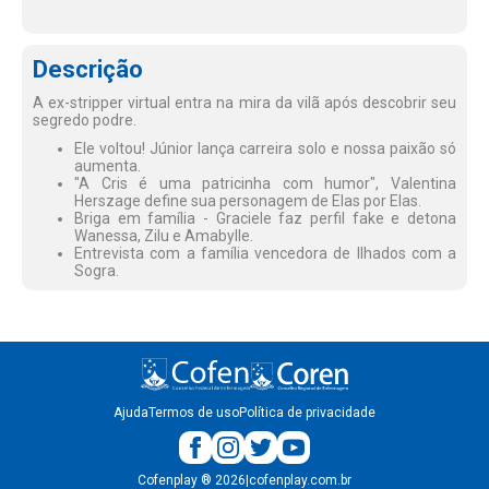
Descrição
A ex-stripper virtual entra na mira da vilã após descobrir seu
segredo podre.
Ele voltou! Júnior lança carreira solo e nossa paixão só
aumenta.
"A Cris é uma patricinha com humor", Valentina
Herszage define sua personagem de Elas por Elas.
Briga em família - Graciele faz perfil fake e detona
Wanessa, Zilu e Amabylle.
Entrevista com a família vencedora de Ilhados com a
Sogra.
Ajuda
Termos de uso
Política de privacidade
Cofenplay
®
2026
|
cofenplay.com.br