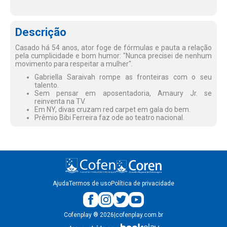
Descrição
Casado há 54 anos, ator foge de fórmulas e pauta a relação
pela cumplicidade e bom humor: "Nunca precisei de nenhum
movimento para respeitar a mulher".
Gabriella Saraivah rompe as fronteiras com o seu
talento.
Sem pensar em aposentadoria, Amaury Jr. se
reinventa na TV.
Em NY, divas cruzam red carpet em gala do bem.
Prêmio Bibi Ferreira faz ode ao teatro nacional.
Ajuda
Termos de uso
Política de privacidade
Cofenplay
®
2026
|
cofenplay.com.br