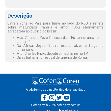
Descrição
Estrela volta ao País para turnê ao lado do RBD e reflete
sobre maturidade, família e amor: "Sou eternamente
agradecida ao público do Brasil".
Aos 70 anos, Zeze Polessa diz: "Eu tenho uma alma
solteira".
Na África, Joyce Ribeiro exalta raízes e força no
jornalismo.
Ator Charles Fricks debate o machismo na TV.
Divas brilham no festival de cinema de Roma.
Ajuda
Termos de uso
Política de privacidade
Cofenplay
®
2026
|
cofenplay.com.br