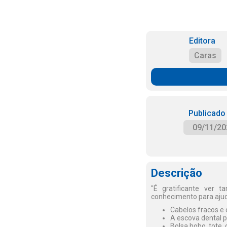
Editora
Caras
Publicado
09/11/20
Descrição
"É gratificante ver t
conhecimento para ajuda
Cabelos fracos e 
A escova dental p
Bolsa hobo, tote,