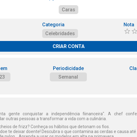
Caras
Categoria
Nota
Celebridades
CRIAR CONTA
 em
Periodicidade
Cla
23
Semanal
anta gente conquistar a independência fiinanceira". A chef confe
r outras pessoas a transformar a vida com a culinária.
cheios de frizz? Conheça os hábitos que detonam os fios.
doe te deixar doente! Descubra o que contamina as cerdas e causa até
 de nylon... Aprenda a usar os modelos em alta na primavera.