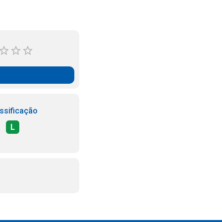
ssificação
L