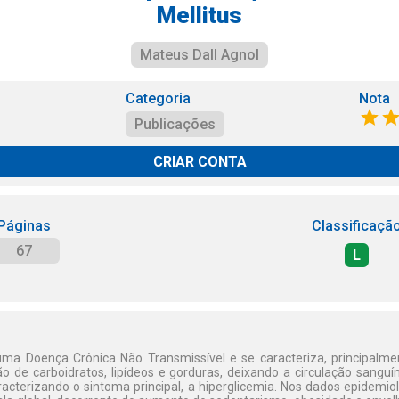
Mellitus
Mateus Dall Agnol
Categoria
Nota
Publicações
CRIAR CONTA
Páginas
Classificaçã
67
L
uma Doença Crônica Não Transmissível e se caracteriza, principalme
 de carboidratos, lipídeos e gorduras, deixando a circulação sang
racterizando o sintoma principal, a hiperglicemia. Nos dados epidemio