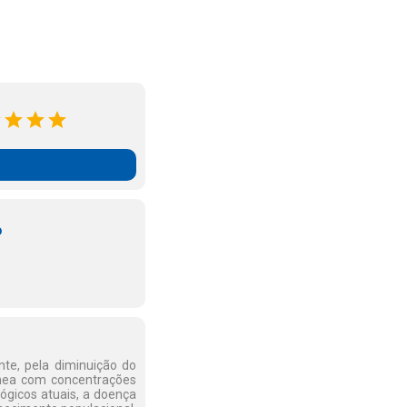
o
nte, pela diminuição do
uínea com concentrações
lógicos atuais, a doença