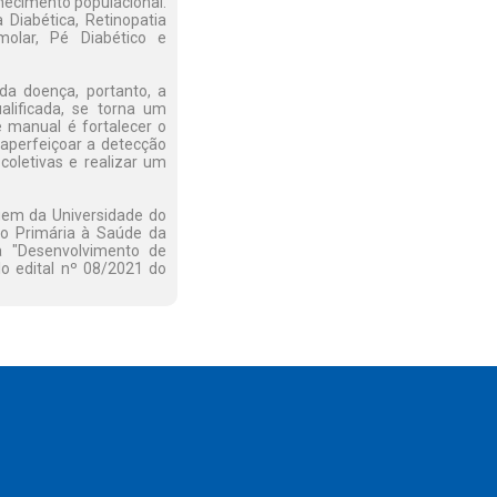
hecimento populacional.
 Diabética, Retinopatia
smolar, Pé Diabético e
a doença, portanto, a
lificada, se torna um
 manual é fortalecer o
 aperfeiçoar a detecção
coletivas e realizar um
em da Universidade do
o Primária à Saúde da
a "Desenvolvimento de
o edital nº 08/2021 do