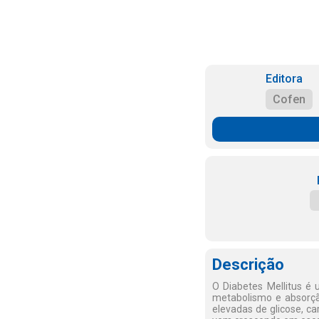
Editora
Cofen
Descrição
O Diabetes Mellitus é 
metabolismo e absorção
elevadas de glicose, ca