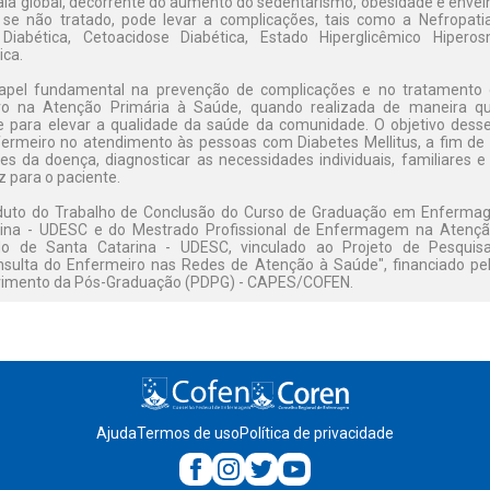
a global, decorrente do aumento do sedentarismo, obesidade e envel
, se não tratado, pode levar a complicações, tais como a Nefropatia
 Diabética, Cetoacidose Diabética, Estado Hiperglicêmico Hipero
ica.
el fundamental na prevenção de complicações e no tratamento d
ro na Atenção Primária à Saúde, quando realizada de maneira qua
e para elevar a qualidade da saúde da comunidade. O objetivo desse
enfermeiro no atendimento às pessoas com Diabetes Mellitus, a fim de
s da doença, diagnosticar as necessidades individuais, familiares e 
z para o paciente.
duto do Trabalho de Conclusão do Curso de Graduação em Enfermag
rina - UDESC e do Mestrado Profissional de Enfermagem na Atençã
do de Santa Catarina - UDESC, vinculado ao Projeto de Pesquis
nsulta do Enfermeiro nas Redes de Atenção à Saúde", financiado pel
vimento da Pós-Graduação (PDPG) - CAPES/COFEN.
Ajuda
Termos de uso
Política de privacidade