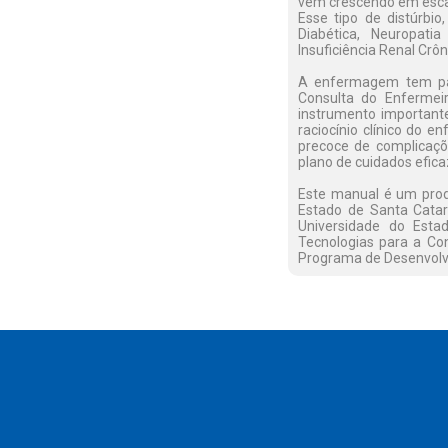
vem crescendo em escal
Esse tipo de distúrbio
Diabética, Neuropatia
Insuficiência Renal Crôn
A enfermagem tem pap
Consulta do Enfermei
instrumento important
raciocínio clínico do 
precoce de complicaçõe
plano de cuidados efica
Este manual é um pro
Estado de Santa Cata
Universidade do Esta
Tecnologias para a Co
Programa de Desenvol