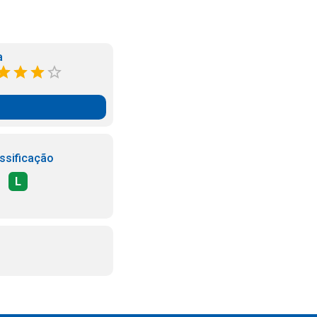
a
ssificação
L