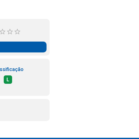
ssificação
L