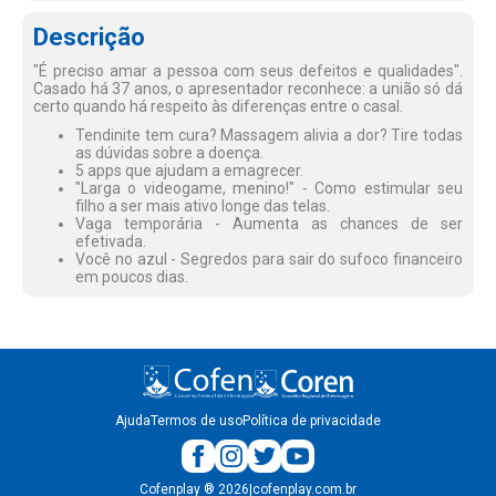
Descrição
"É preciso amar a pessoa com seus defeitos e qualidades".
Casado há 37 anos, o apresentador reconhece: a união só dá
certo quando há respeito às diferenças entre o casal.
Tendinite tem cura? Massagem alivia a dor? Tire todas
as dúvidas sobre a doença.
5 apps que ajudam a emagrecer.
"Larga o videogame, menino!" - Como estimular seu
filho a ser mais ativo longe das telas.
Vaga temporária - Aumenta as chances de ser
efetivada.
Você no azul - Segredos para sair do sufoco financeiro
em poucos dias.
Ajuda
Termos de uso
Política de privacidade
Cofenplay
®
2026
|
cofenplay.com.br