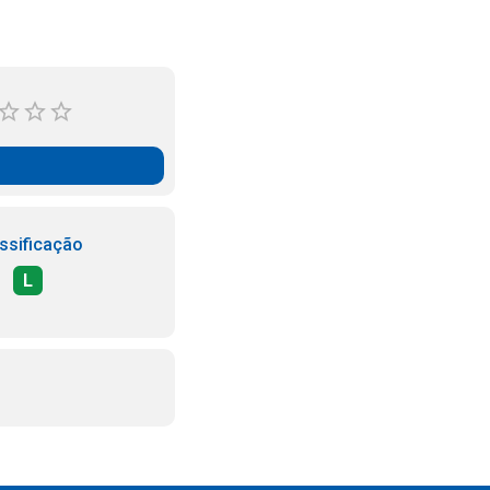
ssificação
L