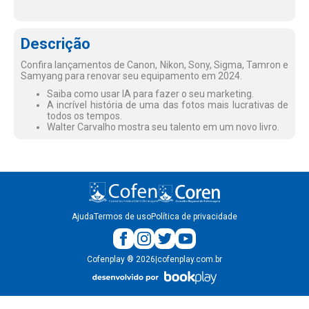
Descrição
Confira lançamentos de Canon, Nikon, Sony, Sigma, Tamron e
Samyang para renovar seu equipamento em 2024.
Saiba como usar IA para fazer o seu marketing.
A incrível história de uma das fotos mais lucrativas de
todos os tempos.
Walter Carvalho mostra seu talento em um novo livro.
Ajuda
Termos de uso
Política de privacidade
Cofenplay
®
2026
|
cofenplay.com.br
v.
1.0.22