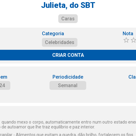
Julieta, do SBT
Caras
Categoria
Nota
Celebridades
CRIAR CONTA
 em
Periodicidade
Cla
24
Semanal
as quando mexo o corpo, automaticamente entro num outro estado energ
e autoamor que lhe traz equilíbrio e paz interior.
pilar - Alimentos que evitam a quedra, dão brilho, fortalecem os fios...