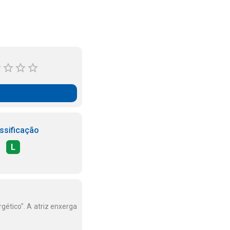
ssificação
L
ético". A atriz enxerga