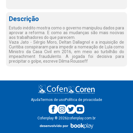
Descrição
Estudo inédito mostra como o governo manipulou dados para
aprovar a reforma. E como as mudanças são mais nocivas
aos trabalhadores do que parecem.
Vaza Jato - Sérgio Moro, Deltan Dallagnol e a inquisição de
Curitiba conspiraram para impedir a nomeação de Lula como
Ministro da Casa Civil em 2016, em meio ao turbilhão do
impeachment fraudulento. A jogada foi decisiva para
precipitar o golpe, escreve Dilma Rousseff
Ajuda
Termos de uso
Política de privacidade
Cofenplay
®
2026
|
cofenplay.com.br