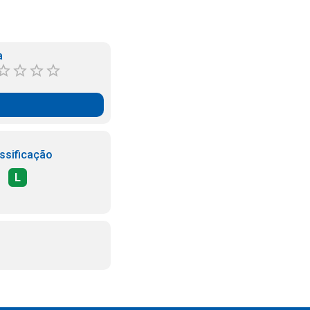
a
ssificação
L