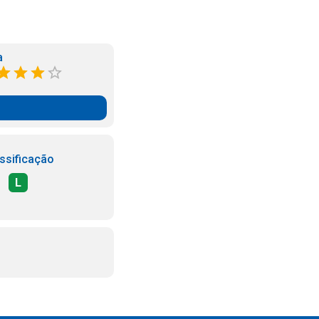
a
ssificação
L