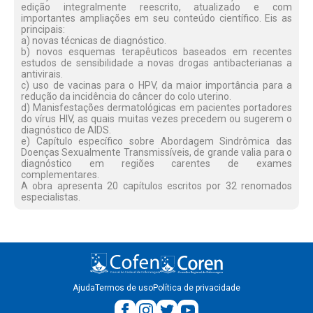
edição integralmente reescrito, atualizado e com
importantes ampliações em seu conteúdo científico. Eis as
principais:
a) novas técnicas de diagnóstico.
b) novos esquemas terapêuticos baseados em recentes
estudos de sensibilidade a novas drogas antibacterianas a
antivirais.
c) uso de vacinas para o HPV, da maior importância para a
redução da incidência do câncer do colo uterino.
d) Manisfestações dermatológicas em pacientes portadores
do vírus HIV, as quais muitas vezes precedem ou sugerem o
diagnóstico de AIDS.
e) Capítulo específico sobre Abordagem Sindrômica das
Doenças Sexualmente Transmissíveis, de grande valia para o
diagnóstico em regiões carentes de exames
complementares.
A obra apresenta 20 capítulos escritos por 32 renomados
especialistas.
Ajuda
Termos de uso
Política de privacidade