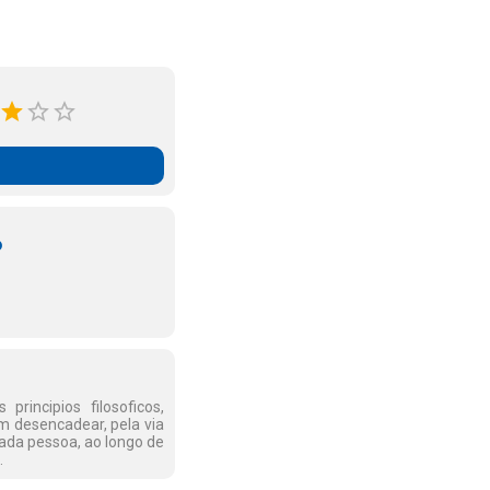
o
rincipios filosoficos,
m desencadear, pela via
cada pessoa, ao longo de
.