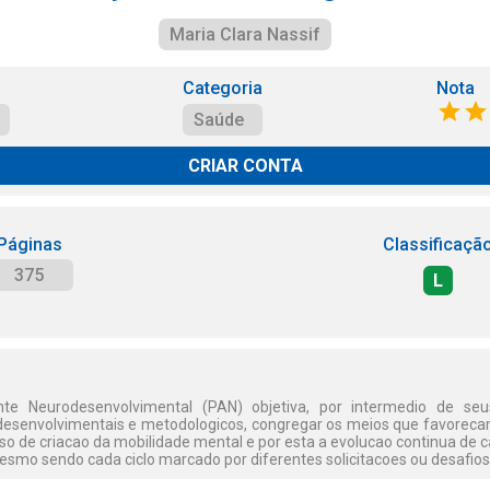
Maria Clara Nassif
Categoria
Nota
Saúde
CRIAR CONTA
Páginas
Classificaçã
375
L
 Neurodesenvolvimental (PAN) objetiva, por intermedio de seus p
odesenvolvimentais e metodologicos, congregar os meios que favoreca
so de criacao da mobilidade mental e por esta a evolucao continua de 
esmo sendo cada ciclo marcado por diferentes solicitacoes ou desafios