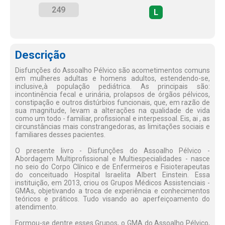
249
L
Descrição
Disfunções do Assoalho Pélvico são acometimentos comuns
em mulheres adultas e homens adultos, estendendo-se,
inclusive,à população pediátrica. As principais são:
incontinência fecal e urinária, prolapsos de órgãos pélvicos,
constipação e outros distúrbios funcionais, que, em razão de
sua magnitude, levam a alterações na qualidade de vida
como um todo - familiar, profissional e interpessoal. Eis, ai , as
circunstâncias mais constrangedoras, as limitações sociais e
familiares desses pacientes.
O presente livro - Disfunções do Assoalho Pélvico -
Abordagem Multiprofissional e Multiespecialidades - nasce
no seio do Corpo Clínico e de Enfermeiros e Fisioterapeutas
do conceituado Hospital Israelita Albert Einstein. Essa
instituição, em 2013, criou os Grupos Médicos Assistenciais -
GMAs, objetivando a troca de experiência e conhecimentos
teóricos e práticos. Tudo visando ao aperfeiçoamento do
atendimento.
Formou-se dentre esses Grupos, o GMA do Assoalho Pélvico,