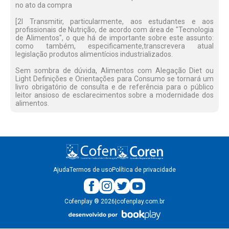
no ato da compra
[2l Transmitir, particularmente, aos estudantes e aos
profissionais de Nutrição, de acordo com área de "Tecnologia
de Alimentos", o que há de importante sobre este assunto:
como também, especificamente,transcrevera atual
legislação produtos alimentícios industrializados.
Sem sombra de dúvida, Alimentos com Alegação Diet ou
Light Definições e Orientações para Consumo se tornará um
livro obrigatório de consulta e de referência para o público
leitor ansioso de esclarecimentos sobre a modernidade dos
alimentos.
Ajuda
Termos de uso
Política de privacidade
Cofenplay
®
2026
|
cofenplay.com.br