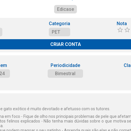
Edicase
Categoria
Nota
PET
CRIAR CONTA
 em
Periodicidade
Cla
24
Bimestral
sse gato exótico é muito devotado e afetuoso com os tutores.
na em foco - Fique de olho nos principais problemas de pele que afetam
s felinos explicados - Não tenha mais dúvidas sobre o que motiva se
ia.
 que podem magoar o seu gatinho - Aprenda quais são elas e não comet