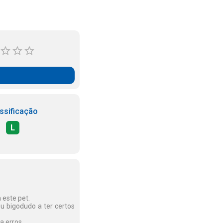
ssificação
L
 este pet.
u bigodudo a ter certos
a erros.