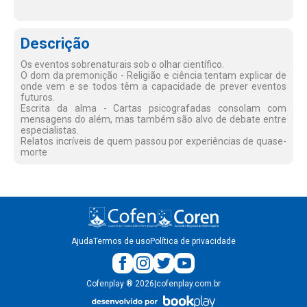
Descrição
Os eventos sobrenaturais sob o olhar científico.
O dom da premonição - Religião e ciência tentam explicar de
onde vem e se todos têm a capacidade de prever eventos
futuros.
Escrita da alma - Cartas psicografadas consolam com
mensagens do além, mas também são alvo de debate entre
especialistas.
Relatos incríveis de quem passou por experiências de quase-
morte
Ajuda
Termos de uso
Política de privacidade
Cofenplay
®
2026
|
cofenplay.com.br