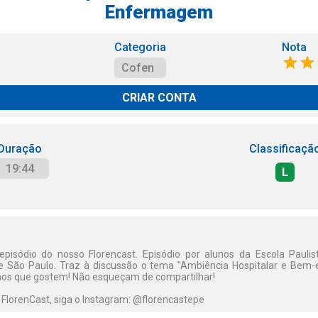
Enfermagem
Categoria
Nota
Cofen
CRIAR CONTA
Duração
Classificaçã
19:44
L
pisódio do nosso Florencast. Episódio por alunos da Escola Paul
e São Paulo. Traz à discussão o tema "Ambiência Hospitalar e Bem-e
s que gostem! Não esqueçam de compartilhar!
o FlorenCast, siga o Instagram: @florencastepe