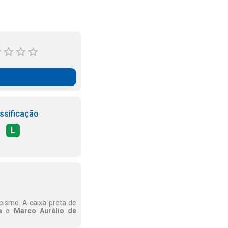
ssificação
L
pismo. A caixa-preta de
a
e
Marco Aurélio de