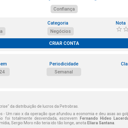
Confiança
Categoria
Nota
ça
Negócios
CRIAR CONTA
 em
Periodicidade
Cla
24
Semanal
crise" da distribuição de lucros da Petrobras.
os - Um raio x da operação que afundou a economia e deu asas ao gol
não foi totalmente desvendada, escrevem
Fernando Hideo Lacerd
mídia, Sergio Moro não teria ido tão longe, anota
Eliara Santana
.