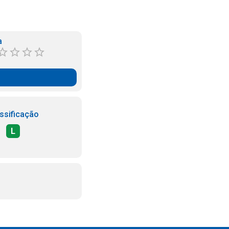
a
ssificação
L