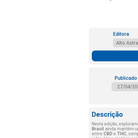
Editora
Alto Astra
Publicado
27/04/20
Descrição
Nesta edição, explora
Brasil
ainda mantém um
entre
CBD
e
THC
, com