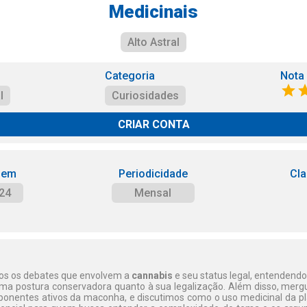
Medicinais
Alto Astral
Categoria
Nota
l
Curiosidades
CRIAR CONTA
 em
Periodicidade
Cla
24
Mensal
mos os debates que envolvem a
cannabis
e seu status legal, entendendo
a postura conservadora quanto à sua legalização. Além disso, merg
ponentes ativos da maconha, e discutimos como o uso medicinal da p