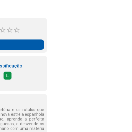
ssificação
L
etória e os rótulos que
a nova estrela espanhola
o, aprenda a perfeita
uguesas, e desvende os
 romano com uma matéria