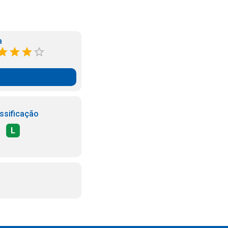
a
ssificação
L